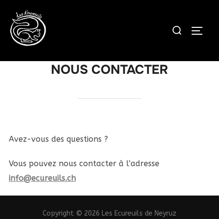
Aller
au
Rechercher :
PERM
contenu
NOUS CONTACTER
Avez-vous des questions ?
Vous pouvez nous contacter à l’adresse
info@ecureuils.ch
Copyright © 2026 Les Ecureuils de Neyruz