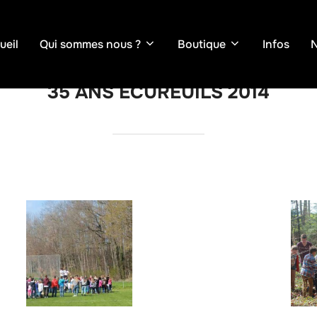
ueil
Qui sommes nous ?
Boutique
Infos
N
35 ANS ECUREUILS 2014