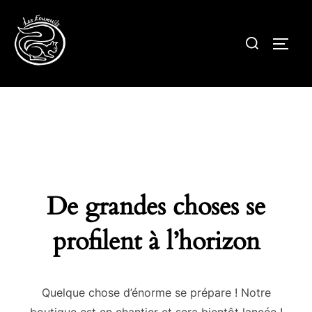
Aller
au
Rechercher :
PERM
contenu
De grandes choses se
profilent à l’horizon
Quelque chose d’énorme se prépare ! Notre
boutique est en chantier et sera bientôt lancée !